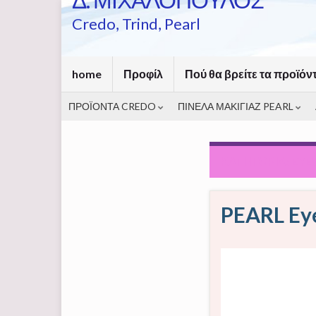
Credo, Trind, Pearl
home
Προφίλ
Πού θα βρείτε τα προϊόν
ΠΡΟΪΟΝΤΑ CREDO
ΠΙΝΕΛΑ ΜΑΚΙΓΙΑΖ PEARL
ΚΑΤΗΓΟΡΊΑ:
EYE
PEARL Ey