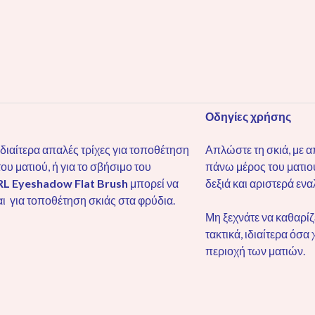
Οδηγίες χρήσης
ιδιαίτερα απαλές τρίχες για τοποθέτηση
Απλώστε τη σκιά, με α
ου ματιού, ή για το σβήσιμο του
πάνω μέρος του ματιού
RL
Eyeshadow
Flat
Brush
μπορεί να
δεξιά και αριστερά ενα
ι για τοποθέτηση σκιάς στα φρύδια.
Μη ξεχνάτε να καθαρίζ
τακτικά, ιδιαίτερα όσα
περιοχή των ματιών.