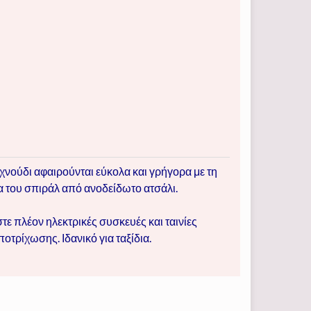
ο χνούδι αφαιρούνται εύκολα και γρήγορα με τη
α του σπιράλ από ανοδείδωτο ατσάλι.
τε πλέον ηλεκτρικές συσκευές και ταινίες
ποτρίχωσης. Ιδανικό για ταξίδια.