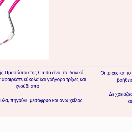
Οι τρίχες και τ
ς Προσώπου της Credo είναι το ιδανικό
 αφαιρέστε εύκολα και γρήγορα τρίχες και
βοήθει
χνούδι από
Δε χρειάζεσ
υλα, πηγούνι, μεσόφρυο και άνω χείλος.
α