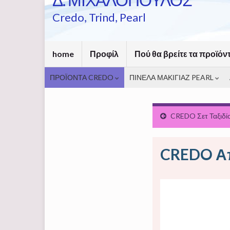
Credo, Trind, Pearl
home
Προφίλ
Πού θα βρείτε τα προϊόν
ΠΡΟΪΟΝΤΑ CREDO
ΠΙΝΕΛΑ ΜΑΚΙΓΙΑΖ PEARL
CREDO Σετ Ταξιδίου
CREDO Α