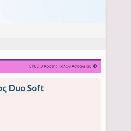
CREDO Κόφτης Κάλων Ασφαλείας
ς Duo Soft