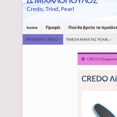
Credo, Trind, Pearl
home
Προφίλ
Πού θα βρείτε τα προϊόν
ΠΡΟΪΟΝΤΑ CREDO
ΠΙΝΕΛΑ ΜΑΚΙΓΙΑΖ PEARL
CREDO Ελαφρόπε
CREDO Λί