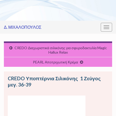
Δ. ΜΙΧΑΛΟΠΟΥΛΟΣ
Εναλ
πλοή
CREDO Διαχωριστικά σιλικόνης για σφυροδακτυλία Magic
Hallux Relax
PEARL Αποτριχωτική Κρέμα
CREDO Υποπτέρνια Σιλικόνης 1 Ζεύγος
μεγ. 36-39