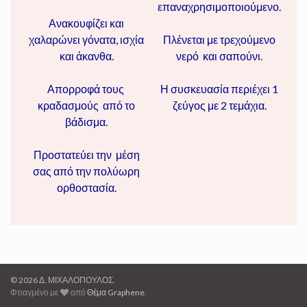
επαναχρησιμοποιούμενο.
Ανακουφίζει και
χαλαρώνει γόνατα, ισχία
Πλένεται με τρεχούμενο
και άκανθα.
νερό και σαπούνι.
Απορροφά τους
Η συσκευασία περιέχει 1
κραδασμούς από το
ζεύγος με 2 τεμάχια.
βάδισμα.
Προστατεύει την μέση
σας από την πολύωρη
ορθοστασία.
© 2026 Δ. ΜΙΧΑΛΟΠΟΥΛΟΣ.
Φτιαγμένο με
από
Θέμα Graphene
.