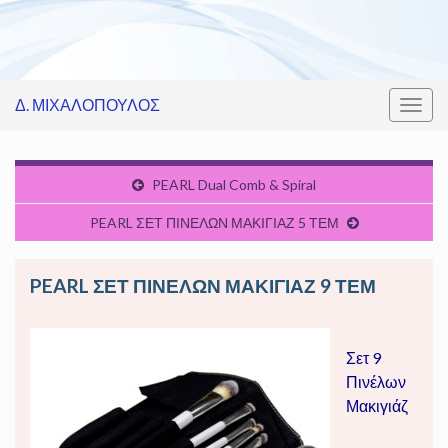
Δ. ΜΙΧΑΛΟΠΟΥΛΟΣ
Εναλ
πλοή
PEARL Dual Comb & Spiral
PEARL ΣΕΤ ΠΙΝΕΛΩΝ ΜΑΚΙΓΙΑΖ 5 ΤΕΜ
PEARL ΣΕΤ ΠΙΝΕΛΩΝ ΜΑΚΙΓΙΑΖ 9 ΤΕΜ
Σετ 9
Πινέλων
Μακιγιάζ