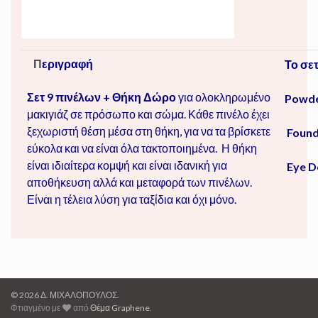
Π
εριγραφή
Το σε
Σετ 9 πινέλων + Θήκη Δώρο
για ολοκληρωμένο
Powde
μακιγιάζ σε πρόσωπο και σώμα. Κάθε πινέλο έχει
ξεχωριστή θέση μέσα στη θήκη, για να τα βρίσκετε
Found
εύκολα και να είναι όλα τακτοποιημένα. Η θήκη
είναι ιδιαίτερα κομψή και είναι ιδανική για
Eye
D
αποθήκευση αλλά και μεταφορά των πινέλων.
Είναι η τέλεια λύση για ταξίδια και όχι μόνο.
© 2026 Δ. ΜΙΧΑΛΟΠΟΥΛΟΣ.
Φτιαγμένο με
από
Θέμα Graphene
.