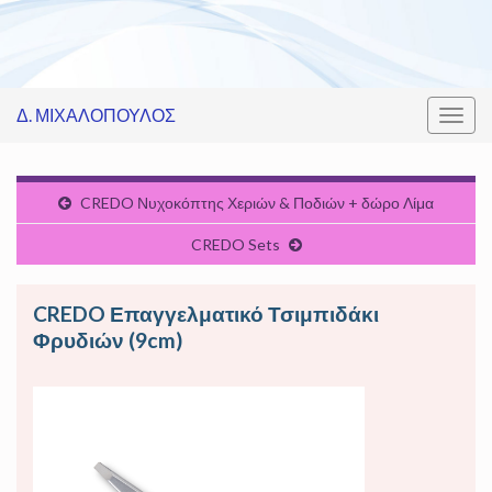
Δ. ΜΙΧΑΛΟΠΟΥΛΟΣ
Εναλ
πλοή
CREDO Νυχοκόπτης Χεριών & Ποδιών + δώρο Λίμα
CREDO Sets
CREDO Επαγγελματικό Τσιμπιδάκι
Φρυδιών (9cm)