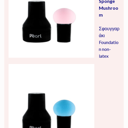
Sponge
Mushroo
m
Σφουγγαρ
άκι
Foundatio
n non-
latex