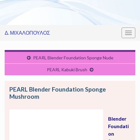
Δ. ΜΙΧΑΛΟΠΟΥΛΟΣ
Εναλ
πλοή
PEARL Blender Foundation Sponge Nude
PEARL Kabuki Brush
PEARL Blender Foundation Sponge
Mushroom
Blender
Foundati
on