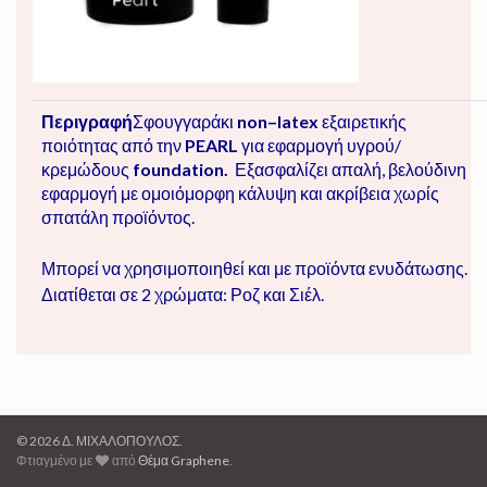
Περιγραφή
Σφουγγαράκι
non
–
latex
εξαιρετικής
ποιότητας από την
PEARL
για εφαρμογή υγρού/
κρεμώδους
foundation.
Εξασφαλίζει απαλή, βελούδινη
εφαρμογή με ομοιόμορφη κάλυψη και ακρίβεια χωρίς
σπατάλη προϊόντος.
Μπορεί να χρησιμοποιηθεί και με προϊόντα ενυδάτωσης.
Διατίθεται σε 2 χρώματα: Ροζ και Σιέλ.
© 2026 Δ. ΜΙΧΑΛΟΠΟΥΛΟΣ.
Φτιαγμένο με
από
Θέμα Graphene
.