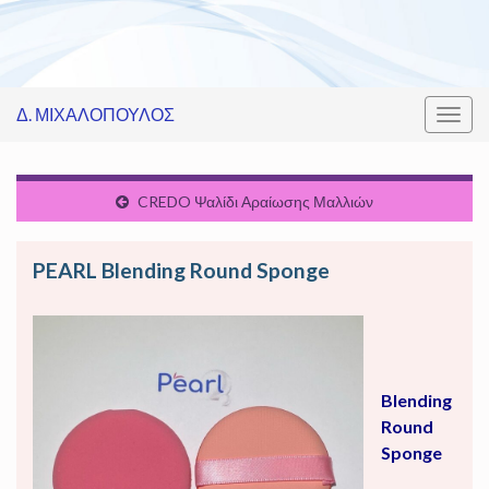
Δ. ΜΙΧΑΛΟΠΟΥΛΟΣ
Εναλ
πλοή
CREDO Ψαλίδι Αραίωσης Μαλλιών
PEARL Blending Round Sponge
Blending
Round
Sponge