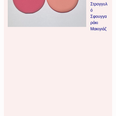
Στρογγυλ
ό
Σφουγγα
ράκι
Μακιγιάζ