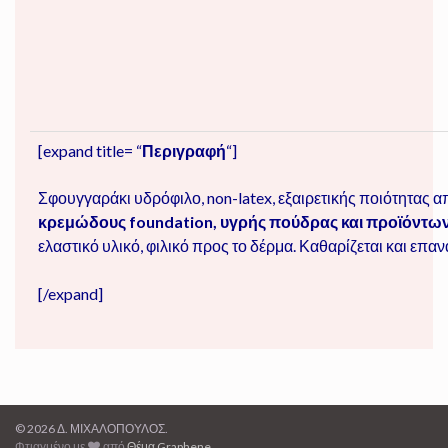
[expand title= “
Περιγραφή
“]
Σφουγγαράκι υδρόφιλο, non-latex, εξαιρετικής ποιότητας α
κρεμώδους foundation, υγρής πούδρας και προϊόντων 
ελαστικό υλικό, φιλικό προς το δέρμα. Καθαρίζεται και επα
[/expand]
© 2026 Δ. ΜΙΧΑΛΟΠΟΥΛΟΣ.
Φτιαγμένο με
από
Θέμα Graphene
.