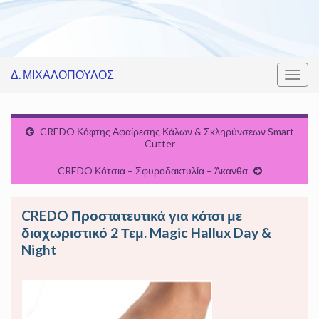
Δ. ΜΙΧΑΛΟΠΟΥΛΟΣ
Εναλ
πλοή
CREDO Κόφτης Αφαίρεσης Κάλων & Σκληρύνσεων Smart
Cutter
CREDO Κότσια – Σφυροδακτυλία – Άκανθα
CREDO Προστατευτικά για κότσι με
διαχωριστικό 2 Τεμ. Magic Hallux Day &
Night