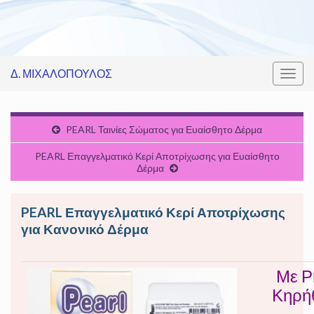
Δ. ΜΙΧΑΛΟΠΟΥΛΟΣ
Εναλ
πλοή
PEARL Ταινίες Σώματος για Ευαίσθητο Δέρμα
PEARL Επαγγελματικό Κερί Αποτρίχωσης για Ευαίσθητο
Δέρμα
PEARL Επαγγελματικό Κερί Αποτρίχωσης
για Κανονικό Δέρμα
Με Ρ
Κηρήθ