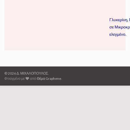
Γλυκερίνη,
σε Μικροκρ
ελεγμένο.
© 2026 Δ. ΜΙΧΑΛΟΠΟΥΛΟΣ.
Φτιαγμένο με
από
Θέμα Graphene
.