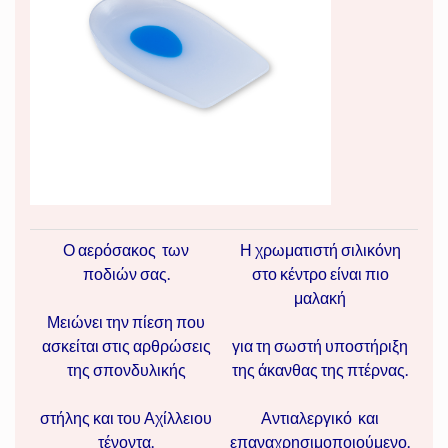
Ο αερόσακος των
Η χρωματιστή σιλικόνη
ποδιών σας.
στο κέντρο είναι πιο
μαλακή
Μειώνει την πίεση που
ασκείται στις αρθρώσεις
για τη σωστή υποστήριξη
της σπονδυλικής
της άκανθας της πτέρνας.
στήλης και του Αχίλλειου
Αντιαλεργικό και
τένοντα.
επαναχρησιμοποιούμενο.