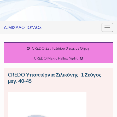
Δ. ΜΙΧΑΛΟΠΟΥΛΟΣ
Εναλ
πλοή
CREDO Σετ Ταξιδίου 3 τεμ. με Θήκη Ι
CREDO Magic Hallux Night
CREDO Υποπτέρνια Σιλικόνης 1 Ζεύγος
μεγ. 40-45