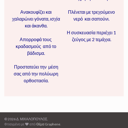
Ανακουφίζει και
Πλένεται με τρεχούμενο
χαλαρώνει γόνατα, ισχία
νερό και σαπούνι.
και άκανθα.
Η συσκευασία περιέχει 1
Απορροφά τους
ζεύγος με 2 τεμάχια.
κραδασμούς από το
βάδισμα.
Προστατεύει την μέση
σας από την πολύωρη
ορθοστασία.
© 2026 Δ. ΜΙΧΑΛΟΠΟΥΛΟΣ.
Φτιαγμένο με
από
Θέμα Graphene
.