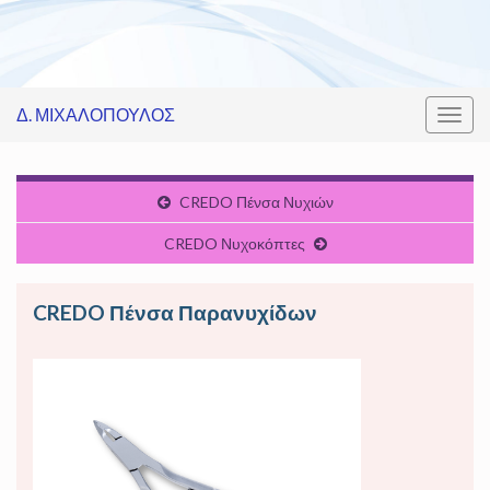
Δ. ΜΙΧΑΛΟΠΟΥΛΟΣ
Εναλ
πλοή
CREDO Πένσα Νυχιών
CREDO Νυχοκόπτες
CREDO Πένσα Παρανυχίδων