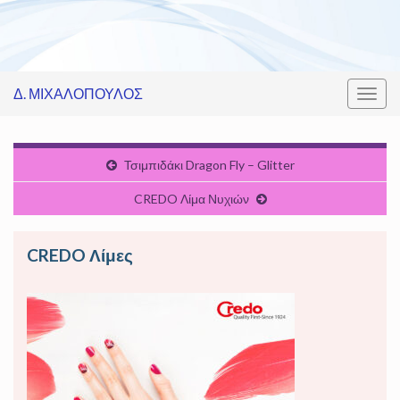
Δ. ΜΙΧΑΛΟΠΟΥΛΟΣ
Εναλ
πλοή
Τσιμπιδάκι Dragon Fly – Glitter
CREDO Λίμα Νυχιών
CREDO Λίμες