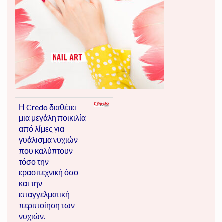
Η Credo διαθέτει
μια μεγάλη ποικιλία
από λίμες
για
γυάλισμα νυχιών
που καλύπτουν
τόσο την
ερασιτεχνική όσο
και την
επαγγελματική
περιποίηση των
νυχιών.