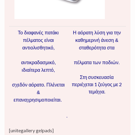
Το διαφανές πατάκι
Η αόρατη λύση για την
πέλματος είναι
καθημερινή άνεση &
αντιολισθητικό,
σταθερότητα στα
αντικραδασμικό,
πέλματα των ποδιών.
ιδιαίτερα λεπτό,
Στη συσκευασία
περιέχεται 1 ζεύγος με 2
σχεδόν αόρατο.
Πλένεται
τεμάχια.
&
επαναχρησιμοποιείται.
.
[unitegallery gelpads]