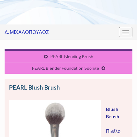
Δ. ΜΙΧΑΛΟΠΟΥΛΟΣ
Εναλ
πλοή
PEARL Blending Brush
PEARL Blender Foundation Sponge
PEARL Blush Brush
Blush
Brush
Πινέλο