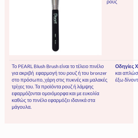
ρουζ
Το PEARL Blush Brush είναι το τέλειο πινέλο
Οδηγίες 
για ακριβή εφαρμογή του ρουζ ή του bronzer
και απλώσ
στο πρόσωπο, χάρη στις πυκνές και μαλακές
έξω δίνοντ
τρίχες του. Τα προϊόντα ρουζ ή λάμψης
εφαρμόζονται ομοιόμορφα και με ευκολία
καθώς το πινέλο εφαρμόζει ιδανικά στα
μάγουλα.